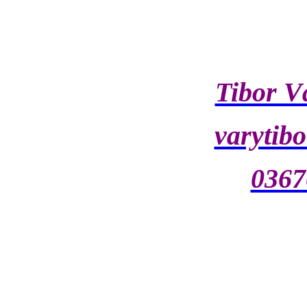
Tibor Vá
varytib
0367