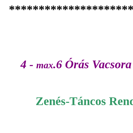
********************
4 -
.6
Órás Vacsora 
max
Zenés-Táncos Ren