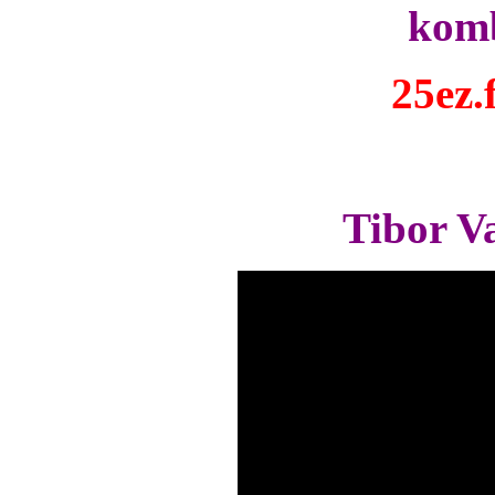
komb
25ez.
Tibor Va