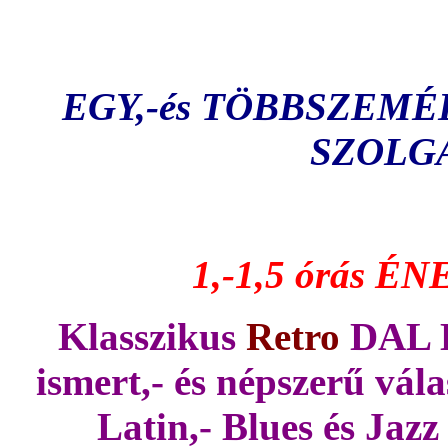
EGY,-és TÖBBSZEM
SZOLG
1,-1,5 órás ÉNE
Klasszikus
Retro
DAL 
ismert,- és népszerű vál
Latin,- Blues és Jazz