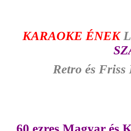
KARAOKE
ÉNEK
SZ
Retro és Friss
60 ezres Magyar és K