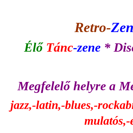
Retro-
Zen
Élő
Tánc
-zene
*
Dis
Megfelelő helyre a Me
jazz,-latin,-blues,-rockab
mulatós,-