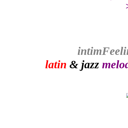
intim
Feeli
latin
& jazz
melod