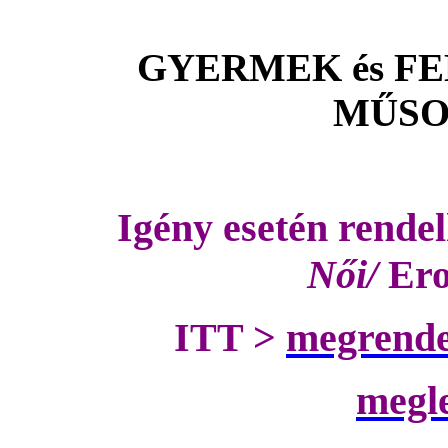
GYERMEK
és F
MŰS
Igény esetén rend
Női/
Ero
ITT >
megrende
megl