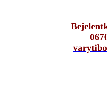
Bejelent
067
varytib