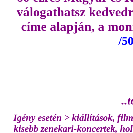
válogathatsz kedvedr
címe alapján, a moni
/5
..
Igény esetén > kiállítások, fi
kisebb zenekari-koncertek, hol