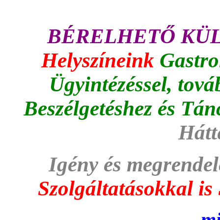
BÉRELHETŐ KÜL
Helyszíneink
Gastro
Ügyintézéssel, tová
Beszélgetéshez és Tán
H
átt
Igény és megrendel
Szolgáltatásokkal i
mi