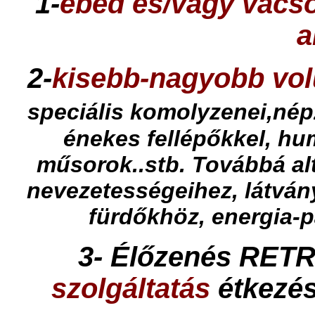
1-
ebéd és/vagy vacso
a
2-
kisebb-nagyobb vo
speciális komolyzenei,né
énekes fellépőkkel, h
műsorok..stb. Továbbá al
nevezetességeihez, látván
fürdőkhöz, energia-p
3- Élőzenés RETR
szolgáltatás
étkezés