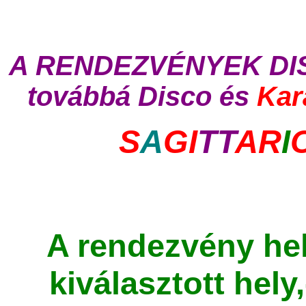
A RENDEZVÉNYEK DISZ
továbbá Disco és
Kar
S
A
GI
TT
AR
I
A rendezvény hely
kiválasztott hely