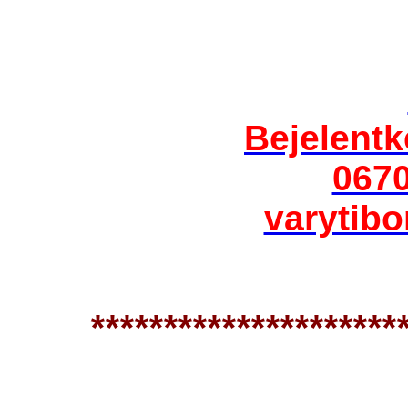
Bejelent
067
varytib
*********************