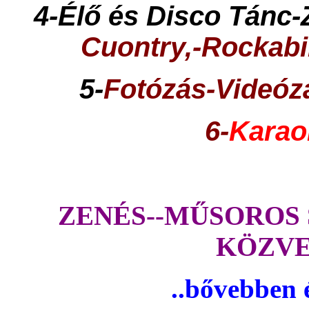
4-Élő és Disco Tánc
Cuontry,-Rockabil
5-
Fotózás-Videózá
6-
Karao
ZENÉS--MŰSOROS 
KÖZVE
..bővebben 