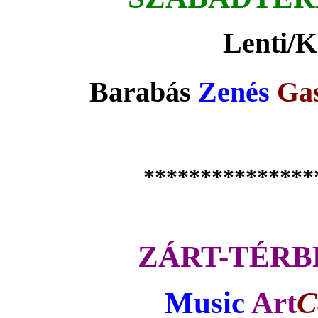
Lenti/K
Barabás
Zenés
Gas
***************
ZÁRT-TÉRB
Music
Art
C