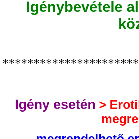
Igénybevétele al
kö
*********************
Igény esetén
> Eroti
megren
megrendelhető e