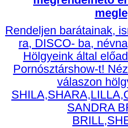
megle
Rendeljen barátainak, is
ra, DISCO- ba, névnap
Hölgyeink által el
Pornósztárshow-t! Nézz
válaszon hölg
SHILA,SHARA,LILLA
SANDRA B
BRILL,SH